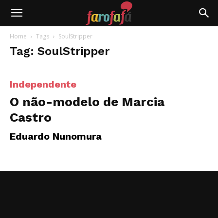
Farofafá
Home
Tags
SoulStripper
Tag: SoulStripper
Independente
O não-modelo de Marcia
Castro
Eduardo Nunomura