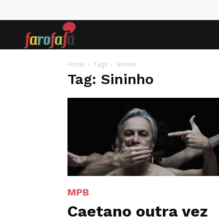
Farofafá
Home
Tags
Sininho
Tag: Sininho
MPB
Caetano outra vez