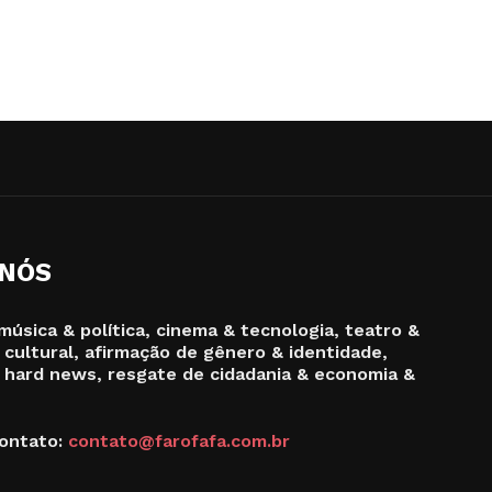
 NÓS
música & política, cinema & tecnologia, teatro &
 cultural, afirmação de gênero & identidade,
 hard news, resgate de cidadania & economia &
ontato:
contato@farofafa.com.br