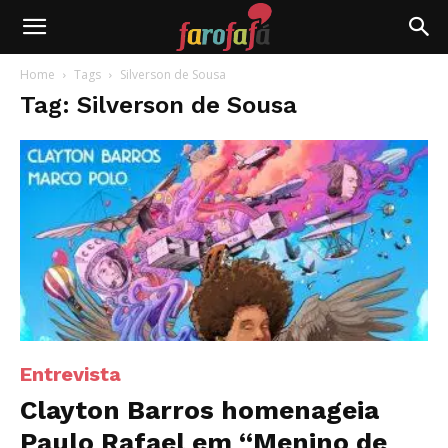
Farofafá
Home
Tags
Silverson de Sousa
Tag: Silverson de Sousa
Entrevista
Clayton Barros homenageia
Paulo Rafael em “Menino de