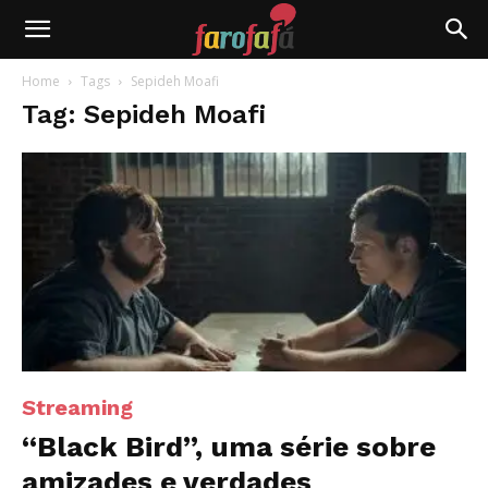
Farofafá
Home
Tags
Sepideh Moafi
Tag: Sepideh Moafi
Streaming
“Black Bird”, uma série sobre
amizades e verdades