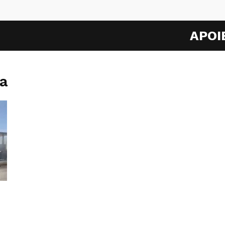
APOI
ia