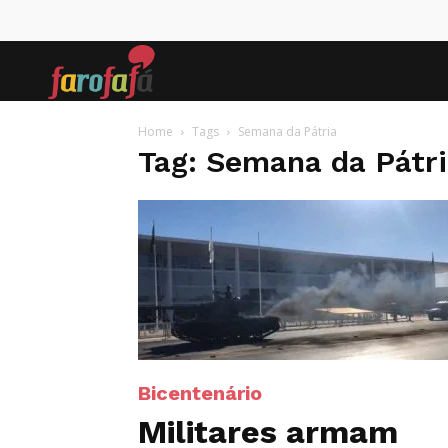
Farofafá
Home
Tags
Semana da Pátria
Tag: Semana da Pátr
Bicentenário
Militares armam