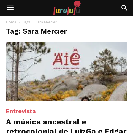
Farofafá
Home
Tags
Sara Mercier
Tag: Sara Mercier
Entrevista
A música ancestral e
retrocolonial de LuizGa e Edgar