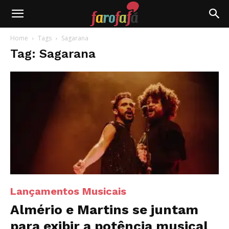
Farofafá
Home
Tags
Sagarana
Tag: Sagarana
Lançamentos Musicais
Almério e Martins se juntam
para exibir a potência musical