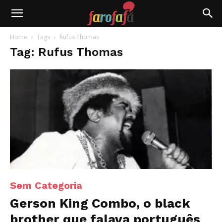
Farofafá
Home
Tags
Rufus Thomas
Tag: Rufus Thomas
Sem Categoria
Gerson King Combo, o black
brother que falava português