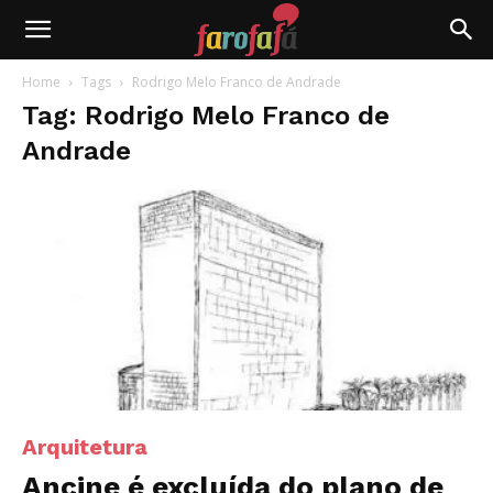
Farofafá
Home
Tags
Rodrigo Melo Franco de Andrade
Tag: Rodrigo Melo Franco de
Andrade
Arquitetura
Ancine é excluída do plano de