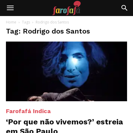
Farofafá
Home
Tags
Rodrigo dos Santos
Tag: Rodrigo dos Santos
Farofafá Indica
‘Por que não vivemos?’ estreia
em São Paulo