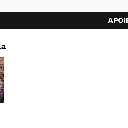
APOI
la