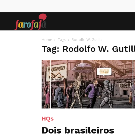
Farofafá
Home
Tags
Rodolfo W. Gutilla
Tag: Rodolfo W. Gutil
HQs
Dois brasileiros