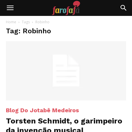
Farofafá
Home
Tags
Robinho
Tag: Robinho
Blog Do Jotabê Medeiros
Torsten Schmidt, o garimpeiro
da invenção musical