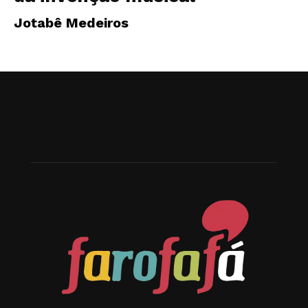
Jotabê Medeiros