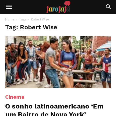
Farofafá
Home
Tags
Robert Wise
Tag: Robert Wise
Cinema
O sonho latinoamericano ‘Em
um Bairro de Nova York’