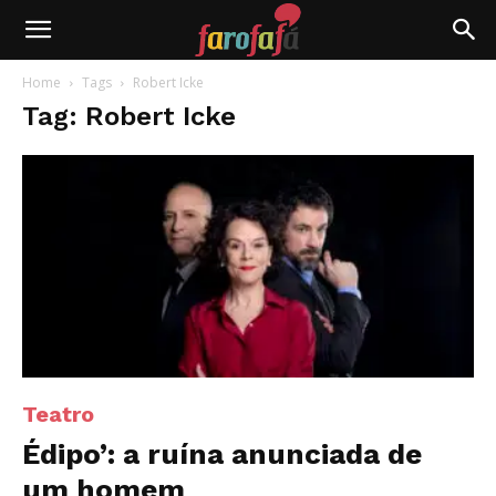
Farofafá
Home
Tags
Robert Icke
Tag: Robert Icke
Teatro
Édipo’: a ruína anunciada de
um homem