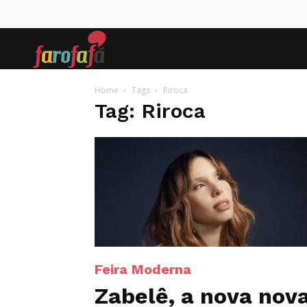
Farofafá
Home
Tags
Riroca
Tag: Riroca
Feira Moderna
Zabelê, a nova nov