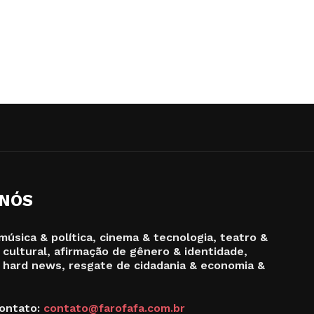
 NÓS
música & política, cinema & tecnologia, teatro &
 cultural, afirmação de gênero & identidade,
 hard news, resgate de cidadania & economia &
ontato:
contato@farofafa.com.br