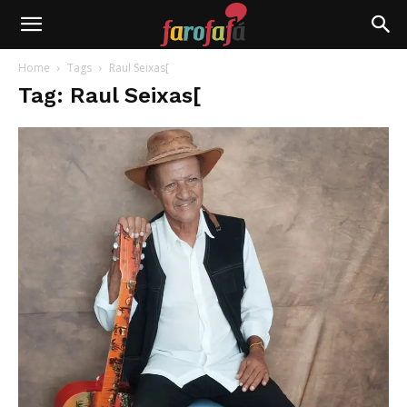
Farofafá
Home
Tags
Raul Seixas[
Tag: Raul Seixas[