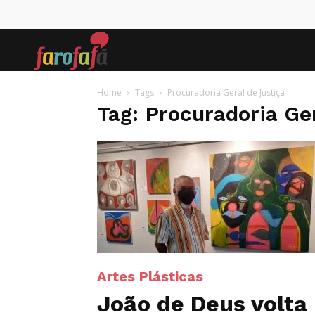
Farofafá
Home
Tags
Procuradoria Geral de Justiça
Tag: Procuradoria Ge
Artes Plásticas
João de Deus volta