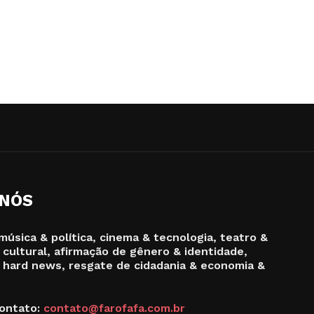
 NÓS
música & política, cinema & tecnologia, teatro &
 cultural, afirmação de gênero & identidade,
 hard news, resgate de cidadania & economia &
ontato:
contato@farofafa.com.br