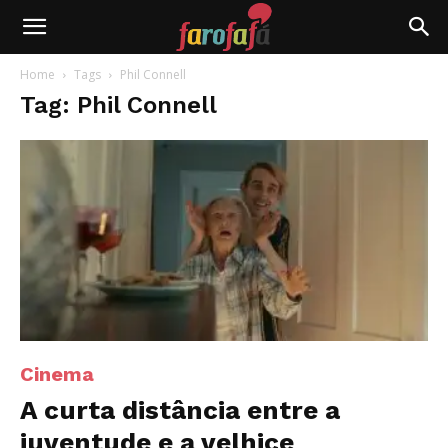
Farofafá
Home
Tags
Phil Connell
Tag: Phil Connell
Cinema
A curta distância entre a
juventude e a velhice