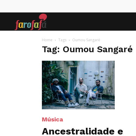
Farofafá
Home
Tags
Oumou Sangaré
Tag: Oumou Sangaré
Música
Ancestralidade e