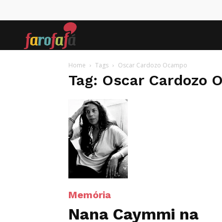
Farofafá
Home
Tags
Oscar Cardozo Ocampo
Tag: Oscar Cardozo
Memória
Nana Caymmi na