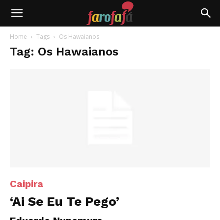
Farofafá
Home
Tags
Os Hawaianos
Tag: Os Hawaianos
Caipira
‘Ai Se Eu Te Pego’