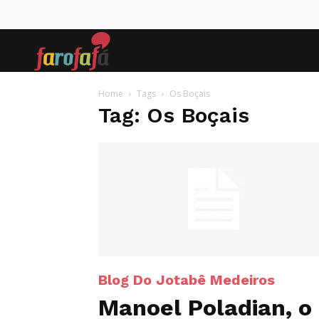
Farofafá
Home
Tags
Os Boçais
Tag: Os Boçais
Blog Do Jotabê Medeiros
Manoel Poladian, o