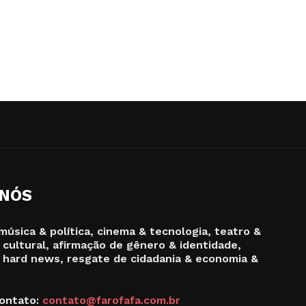
 NÓS
música & política, cinema & tecnologia, teatro &
 cultural, afirmação de gênero & identidade,
 hard news, resgate de cidadania & economia &
ontato:
contato@farofafa.com.br