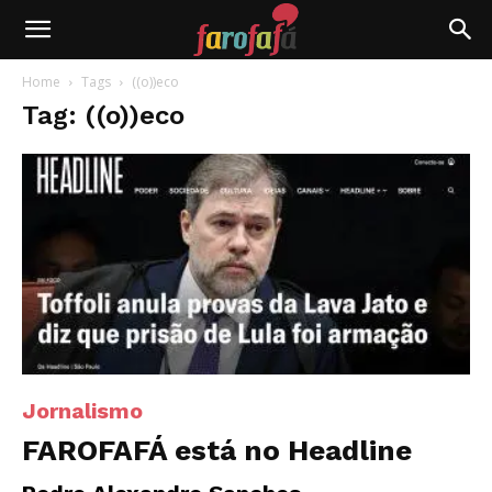
Farofafá
Home
Tags
((o))eco
Tag: ((o))eco
Jornalismo
FAROFAFÁ está no Headline