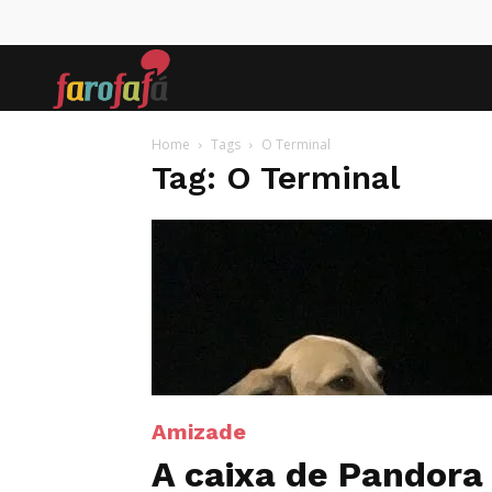
Farofafá
Home
Tags
O Terminal
Tag: O Terminal
Amizade
A caixa de Pandora