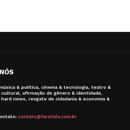
 NÓS
música & política, cinema & tecnologia, teatro &
 cultural, afirmação de gênero & identidade,
 hard news, resgate de cidadania & economia &
ontato:
contato@farofafa.com.br