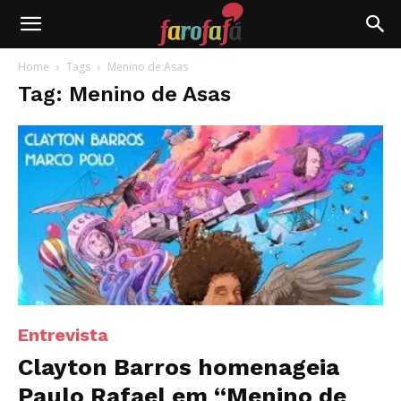
Farofafá
Home
Tags
Menino de Asas
Tag: Menino de Asas
Entrevista
Clayton Barros homenageia
Paulo Rafael em “Menino de