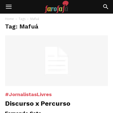
Farofafá
Home
Tags
Mafuá
Tag: Mafuá
#JornalistasLivres
Discurso x Percurso