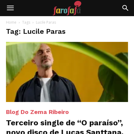
Farofafá
Home
Tags
Lucile Paras
Tag: Lucile Paras
Blog Do Zema Ribeiro
Terceiro single de “O paraíso”,
novo disco de Lucas Santtana,