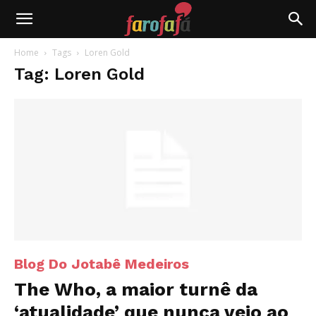
Farofafá
Home
Tags
Loren Gold
Tag: Loren Gold
Blog Do Jotabê Medeiros
The Who, a maior turnê da
‘atualidade’ que nunca veio ao