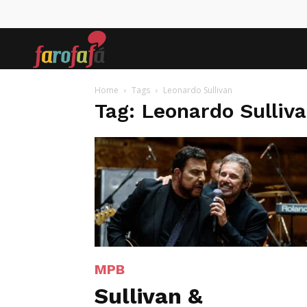
Farofafá
Home
Tags
Leonardo Sullivan
Tag: Leonardo Sulliv
MPB
Sullivan &