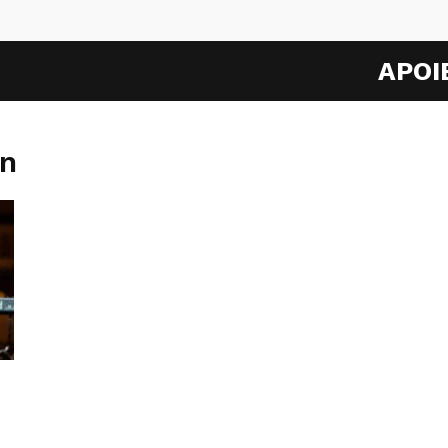
APOI
an