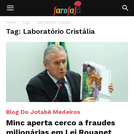
Farofafá
Home
Tags
Laboratório Cristália
Tag: Laboratório Cristália
Blog Do Jotabê Medeiros
Minc aperta cerco a fraudes
milionárias em Lei Rouanet