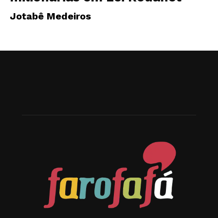
Jotabê Medeiros