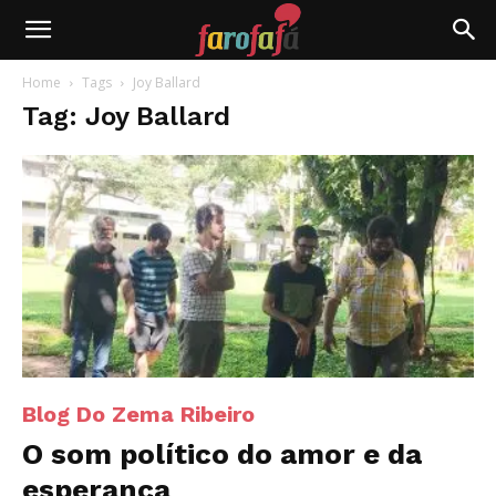
Farofafá
Home
Tags
Joy Ballard
Tag: Joy Ballard
Blog Do Zema Ribeiro
O som político do amor e da
esperança