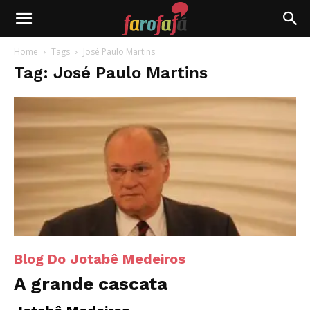
Farofafá
Home
Tags
José Paulo Martins
Tag: José Paulo Martins
Blog Do Jotabê Medeiros
A grande cascata