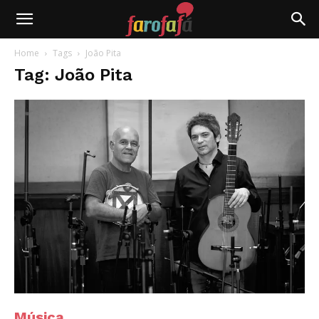
Farofafá
Home
Tags
João Pita
Tag: João Pita
Música