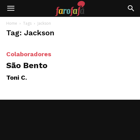
Farofafá
Home
Tags
Jackson
Tag: Jackson
Colaboradores
São Bento
Toni C.