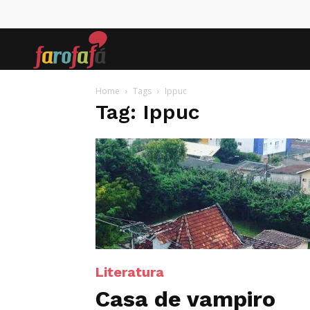
Farofafá
Home
Tags
Ippuc
Tag: Ippuc
Literatura
Casa de vampiro