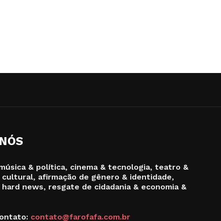
 NÓS
música & política, cinema & tecnologia, teatro &
 cultural, afirmação de gênero & identidade,
 hard news, resgate de cidadania & economia &
ontato:
contato@farofafa.com.br