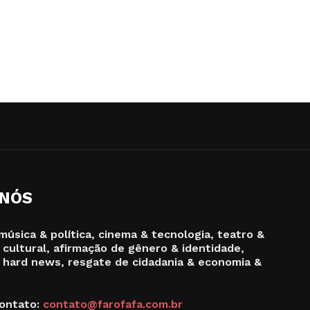
 NÓS
música & política, cinema & tecnologia, teatro &
 cultural, afirmação de gênero & identidade,
 hard news, resgate de cidadania & economia &
ontato:
contato@farofafa.com.br