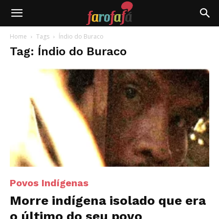
Farofafá
Home
Tags
Índio do Buraco
Tag: Índio do Buraco
Povos Indígenas
Morre indígena isolado que era
o último do seu povo