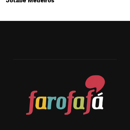
Jotabê Medeiros