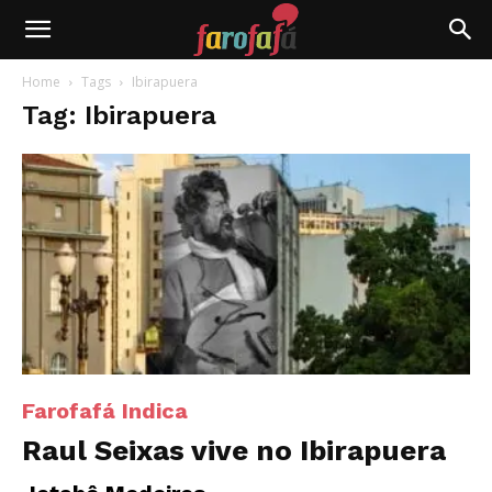
Farofafá
Home
Tags
Ibirapuera
Tag: Ibirapuera
Farofafá Indica
Raul Seixas vive no Ibirapuera