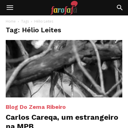
Farofafá
Home
Tags
Hélio Leites
Tag: Hélio Leites
Blog Do Zema Ribeiro
Carlos Careqa, um estrangeiro
na MPB