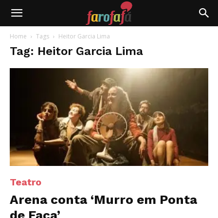
Farofafá
Home
Tags
Heitor Garcia Lima
Tag: Heitor Garcia Lima
Teatro
Arena conta ‘Murro em Ponta
de Faca’