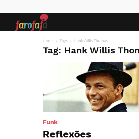
Farofafá
Home
Tags
Hank Willis Thomas
Tag: Hank Willis Tho
Funk
Reflexões