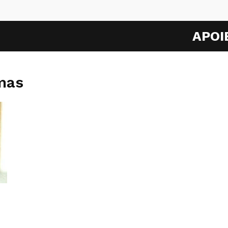
APOI
mas