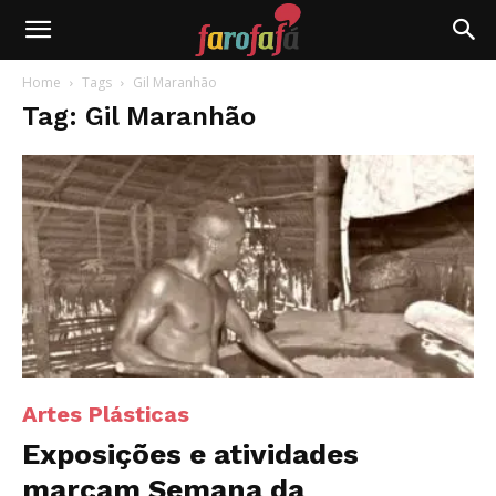
Farofafá
Home
Tags
Gil Maranhão
Tag: Gil Maranhão
Artes Plásticas
Exposições e atividades
marcam Semana da