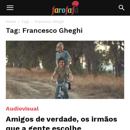
Farofafá
Home
Tags
Francesco Gheghi
Tag: Francesco Gheghi
Audiovisual
Amigos de verdade, os irmãos
que a gente escolhe