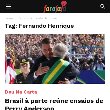
Farofafá
Home
Tags
Fernando Henrique
Tag: Fernando Henrique
Deu Na Carta
Brasil à parte reúne ensaios de
Perry Anderson