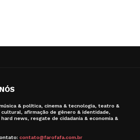
 NÓS
música & política, cinema & tecnologia, teatro &
 cultural, afirmação de gênero & identidade,
 hard news, resgate de cidadania & economia &
ontato:
contato@farofafa.com.br