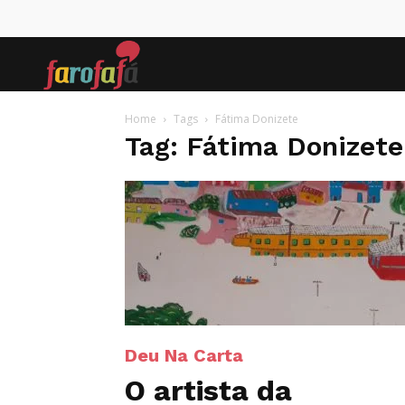
Farofafá
Home
Tags
Fátima Donizete
Tag: Fátima Donizete
Deu Na Carta
O artista da