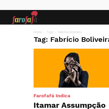
Farofafá
Home
Tags
Fabrício Boliveira
Tag: Fabrício Boliveir
Farofafá Indica
Itamar Assumpção