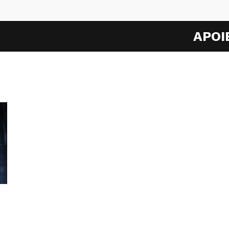
APOI
o