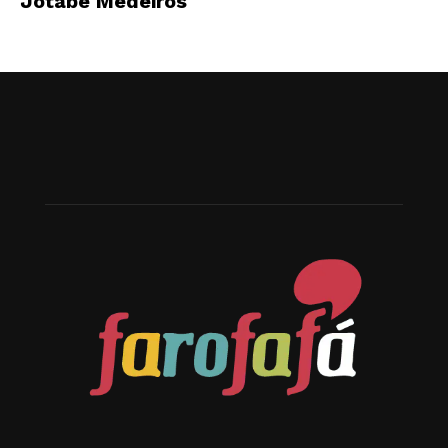
Jotabê Medeiros