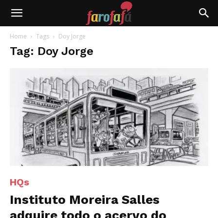
Farofafá
Home
Tags
Doy Jorge
Tag: Doy Jorge
HQs
Instituto Moreira Salles
adquire todo o acervo do