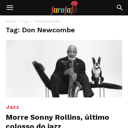
Farofafá
Home
Tags
Don Newcombe
Tag: Don Newcombe
Jazz
Morre Sonny Rollins, último
colosso do jazz